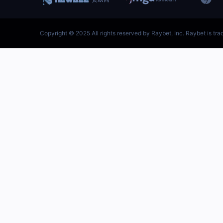
跳
至
内
容