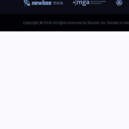
跳
至
内
容