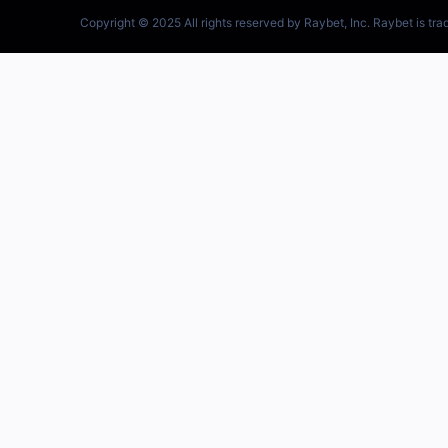
跳
至
内
容