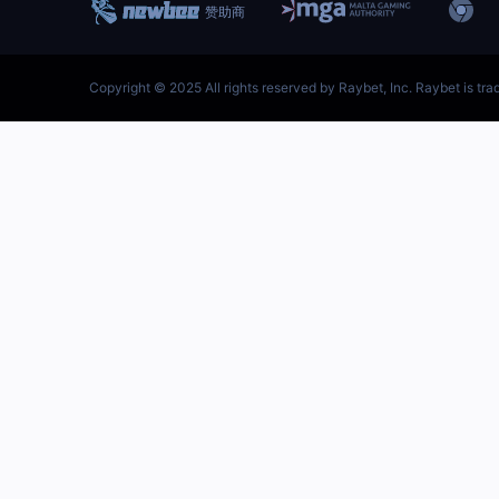
跳
至
内
容